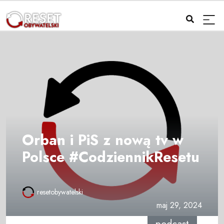
Orban i PiS z nową tv w
Polsce #CodziennikResetu
resetobywatelski
maj 29, 2024