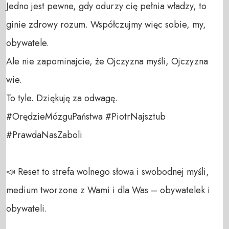
Jedno jest pewne, gdy odurzy cię pełnia władzy, to 
ginie zdrowy rozum. Współczujmy więc sobie, my, 
obywatele.

Ale nie zapominajcie, że Ojczyzna myśli, Ojczyzna 
wie.

To tyle. Dziękuję za odwagę.

#OrędzieMózguPaństwa #PiotrNajsztub 
#PrawdaNasZaboli 

📣 Reset to strefa wolnego słowa i swobodnej myśli, 
medium tworzone z Wami i dla Was – obywatelek i 
obywateli. 
