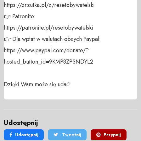
https://zrzutka.pl/z/resetobywatelski 

👉 Patronite: 

https://patronite.pl/resetobywatelski

👉 Dla wpłat w walutach obcych Paypal:

https://www.paypal.com/donate/?
hosted_button_id=9KMP8ZPSNDYL2

Dzięki Wam może się udać!
Udostępnij
Udostępnij
Tweetnij
Przypnij