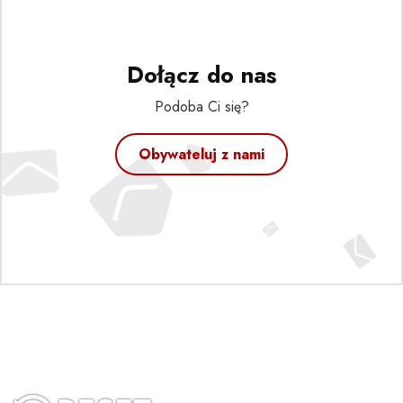
Dołącz do nas
Podoba Ci się?
Obywateluj z nami