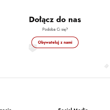
Dołącz do nas
Podoba Ci się?
Obywateluj z nami