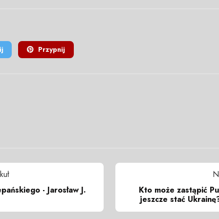
j
Przypnij
kuł
N
pańskiego - Jarosław J.
Kto może zastąpić Pu
jeszcze stać Ukrainę?