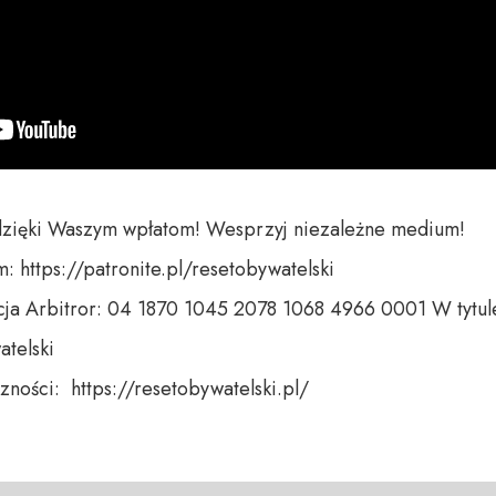
dzięki Waszym wpłatom! Wesprzyj niezależne medium! 

 https://patronite.pl/resetobywatelski

ja Arbitror: 04 1870 1045 2078 1068 4966 0001 W tytule
telski 

ności:  https://resetobywatelski.pl/ 
