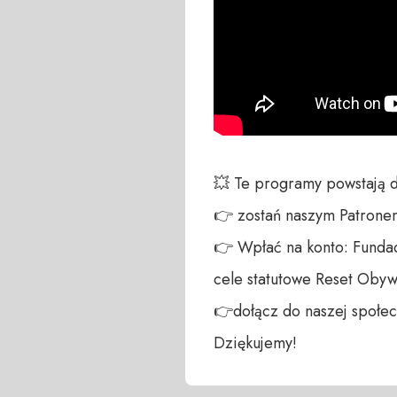
💥 Te programy powstają 
👉 zostań naszym Patronem:
👉 Wpłać na konto: Fundac
cele statutowe Reset Obywa
👉dołącz do naszej społecz
Dziękujemy!