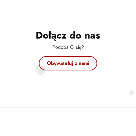
Dołącz do nas
Podoba Ci się?
Obywateluj z nami