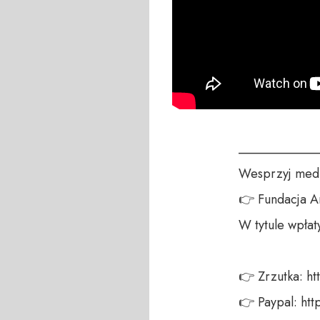
____________
Wesprzyj medi
👉 Fundacja A
W tytule wpłat
👉 Zrzutka: ht
👉 Paypal: ht