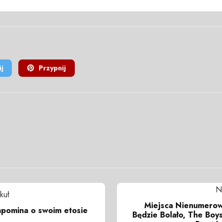
j
Przypnij
N
kuł
Miejsca Nienumerow
apomina o swoim etosie
Będzie Bolało, The Boys