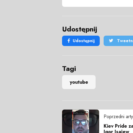
Udostępnij
Udostępnij
Tweetni
Tagi
youtube
Poprzedni arty
Kiev Pride z
Igor Isajew