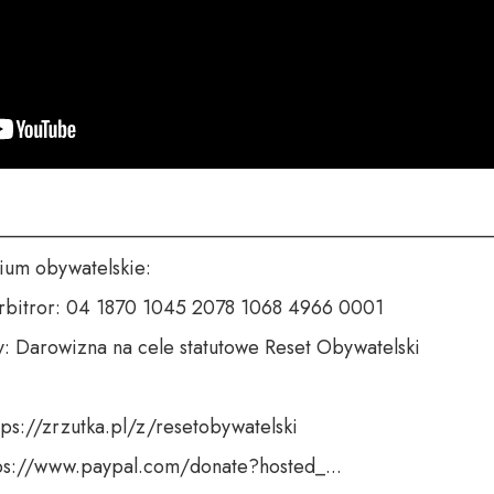
___________________________________________________
um obywatelskie:

rbitror: 04 1870 1045 2078 1068 4966 0001

y: Darowizna na cele statutowe Reset Obywatelski

tps://zrzutka.pl/z/resetobywatelski

tps://www.paypal.com/donate?hosted_...