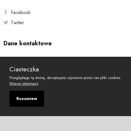
Facebook
Twitter
Dane kontaktowe
Andersa 10, 00-201 Warszawa
Ciasteczka
reset@resetobywatelski.pl
Przeglądając tą stronę, akceptujesz używanie przez nas pliki cookies.
Więcej informacji
Rozumiem
©
2026
Fundacja Arbitror
Developed with
by
Maciej
&
Łukasz