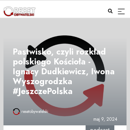
Pastwisko, czyli rozkład
polskiego Kościoła -
Ignacy Dudkiewicz, Iwona
Wyszogrodzka
#JeszczePolska
resetobywatelski
maj 9, 2024