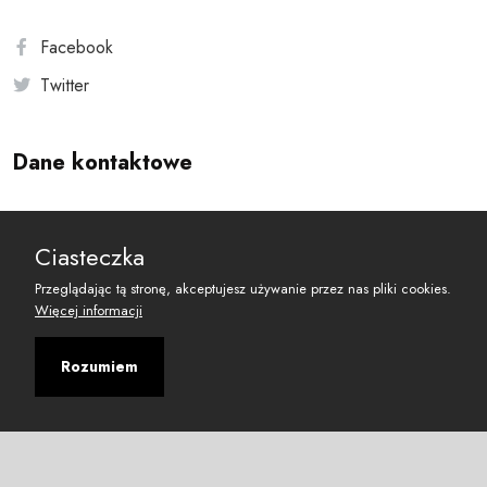
Facebook
Twitter
Dane kontaktowe
Andersa 10, 00-201 Warszawa
Ciasteczka
reset@resetobywatelski.pl
Przeglądając tą stronę, akceptujesz używanie przez nas pliki cookies.
Więcej informacji
Rozumiem
©
2026
Fundacja Arbitror
Developed with
by
Maciej
&
Łukasz