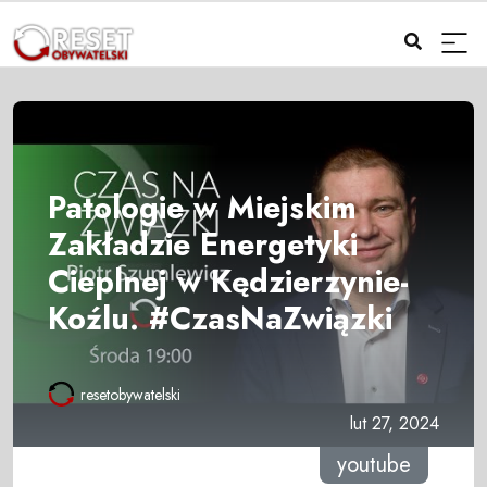
Patologie w Miejskim
Zakładzie Energetyki
Cieplnej w Kędzierzynie-
Koźlu. #CzasNaZwiązki
resetobywatelski
lut 27, 2024
youtube