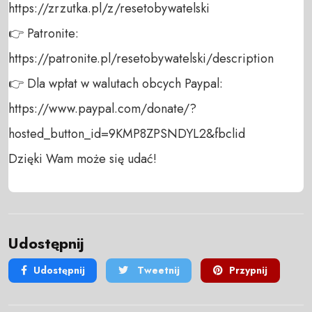
https://zrzutka.pl/z/resetobywatelski 

👉 Patronite: 

https://patronite.pl/resetobywatelski/description

👉 Dla wpłat w walutach obcych Paypal:

https://www.paypal.com/donate/?
hosted_button_id=9KMP8ZPSNDYL2&fbclid

Dzięki Wam może się udać!
Udostępnij
Udostępnij
Tweetnij
Przypnij