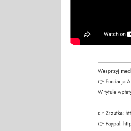
____________
Wesprzyj medi
👉 Fundacja A
W tytule wpłat
👉 Zrzutka: ht
👉 Paypal: ht