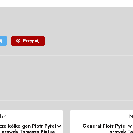
j
Przypnij
kuł
N
ze kółko gen Piotr Pytel w
Generał Piotr Pytel 
 prawdy Tomasza Piątka
prawdy To