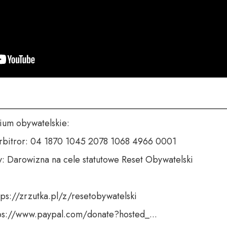
___________________________________________________
um obywatelskie:

rbitror: 04 1870 1045 2078 1068 4966 0001

y: Darowizna na cele statutowe Reset Obywatelski

tps://zrzutka.pl/z/resetobywatelski

tps://www.paypal.com/donate?hosted_...