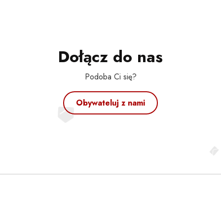
Dołącz do nas
Podoba Ci się?
Obywateluj z nami