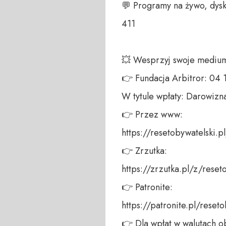
💬 Programy na żywo, dysk
411 

💥 Wesprzyj swoje medium!
👉 Fundacja Arbitror: 04
W tytule wpłaty: Darowizna
👉 Przez www: 

https://resetobywatelski.pl/
👉 Zrzutka: 

https://zrzutka.pl/z/reseto
👉 Patronite: 

https://patronite.pl/reseto
👉 Dla wpłat w walutach ob