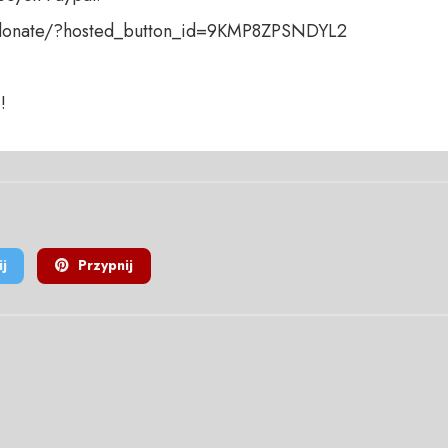
donate/?hosted_button_id=9KMP8ZPSNDYL2

!
j
Przypnij