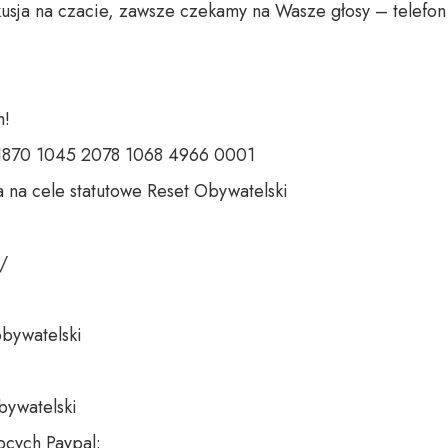
usja na czacie, zawsze czekamy na Wasze głosy – telefon 
 

 1870 1045 2078 1068 4966 0001 

 na cele statutowe Reset Obywatelski 

 

bywatelski 

bywatelski

cych Paypal:
