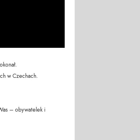
konał.

ich w Czechach.

Was – obywatelek i 