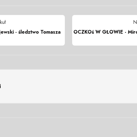
kuł
N
jewski - śledztwo Tomasza
OCZKOś W GŁOWIE - Miro
i