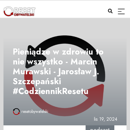
Pieniądze w zdrowiu to
nie wszystko - Marcin
Murawski - Jarosław J.
Szczepański
#CodziennikResetu
resetobywatelski
lis 19, 2024