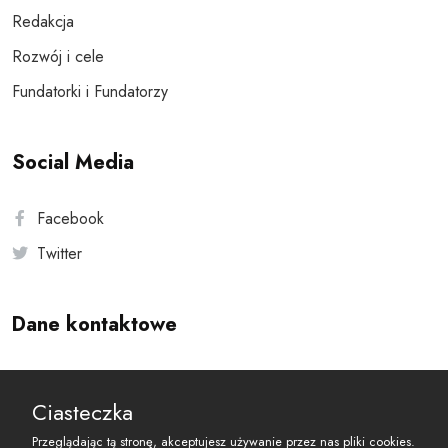
Redakcja
Rozwój i cele
Fundatorki i Fundatorzy
Social Media
Facebook
Twitter
Dane kontaktowe
Andersa 10, 00-201 Warszawa
Ciasteczka
reset@resetobywatelski.pl
Przeglądając tą stronę, akceptujesz używanie przez nas pliki cookies.