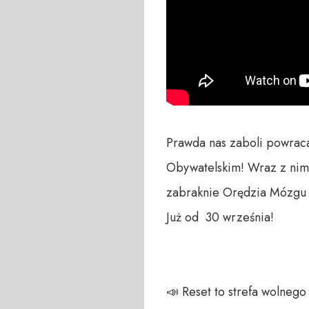
Prawda nas zaboli powraca!
Obywatelskim! Wraz z nim
zabraknie Orędzia Mózgu P
Już od  30 września!

📣 Reset to strefa wolneg