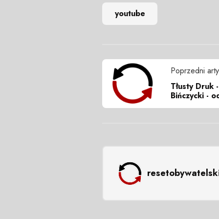
youtube
Poprzedni arty
Tłusty Druk -
Bińczycki - o
resetobywatelsk