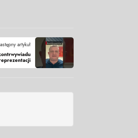
astępny artykuł
kontrwywiadu
reprezentacji