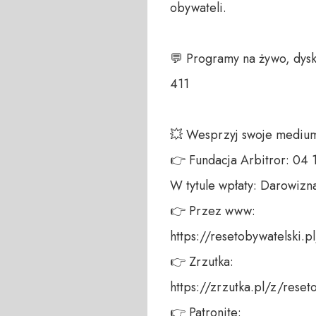
obywateli. 

💬 Programy na żywo, dysk
411 

💥 Wesprzyj swoje medium!
👉 Fundacja Arbitror: 04
W tytule wpłaty: Darowizna
👉 Przez www: 

https://resetobywatelski.pl/
👉 Zrzutka: 

https://zrzutka.pl/z/reseto
👉 Patronite: 
