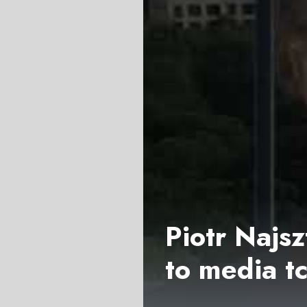
Piotr Najs
to media t