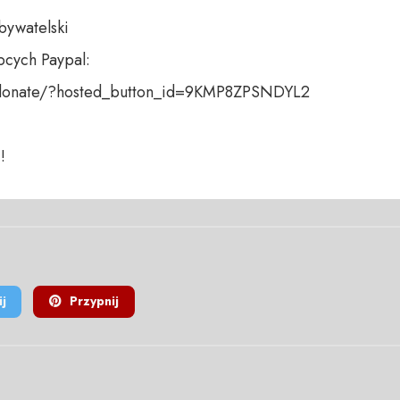
bywatelski

cych Paypal:

donate/?hosted_button_id=9KMP8ZPSNDYL2

!
j
Przypnij