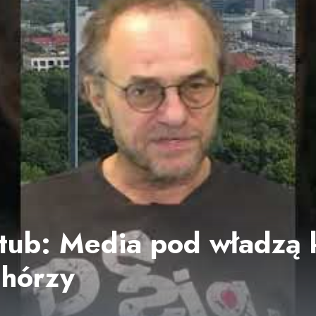
ztub: Media pod władzą 
chórzy