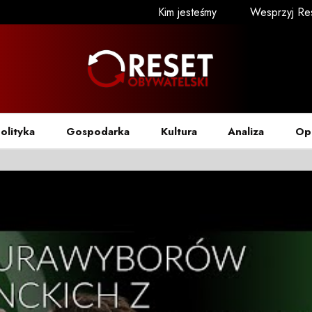
Kim jesteśmy
Wesprzyj Re
olityka
Gospodarka
Kultura
Analiza
Op