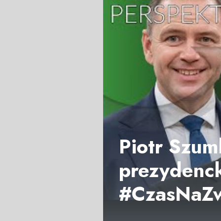
Piotr Szum
prezydenck
#CzasNaZw