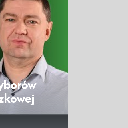
wyborów
zkowej