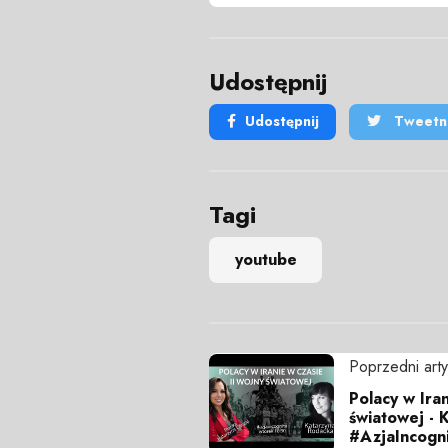
Udostępnij
Udostępnij
Tweetni
Tagi
youtube
Poprzedni arty
Polacy w Iran
światowej - 
#AzjaIncogni