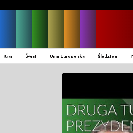
Kraj
Świat
Unia Europejska
Śledztwa
P