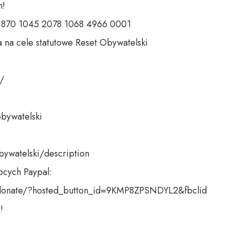
 

 1870 1045 2078 1068 4966 0001 

 na cele statutowe Reset Obywatelski 

 

bywatelski 

bywatelski/description

cych Paypal:

donate/?hosted_button_id=9KMP8ZPSNDYL2&fbclid

!