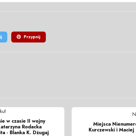
j
Przypnij
kuł
N
ie w czasie II wojny
Miejsca Nienumero
Katarzyna Rodacka
Kurczewski i Macie
ta - Blanka K. Dżugaj