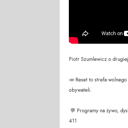
Piotr Szumlewicz o drugie
📣 Reset to strefa wolneg
obywateli. 

 💬 Programy na żywo, dyskusja na czacie, zawsze czekamy na Wasze głosy – telefon do studia +48 698 286 
411 
