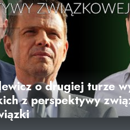
lewicz o drugiej turze 
ich z perspektywy zwią
iązki