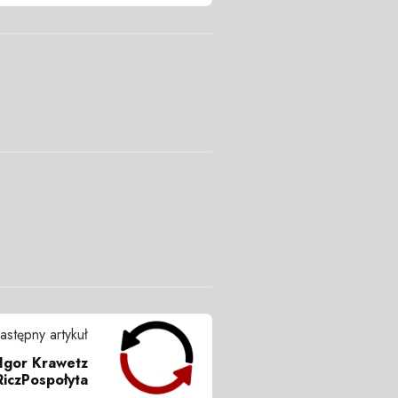
astępny artykuł
 Igor Krawetz
iczPospołyta