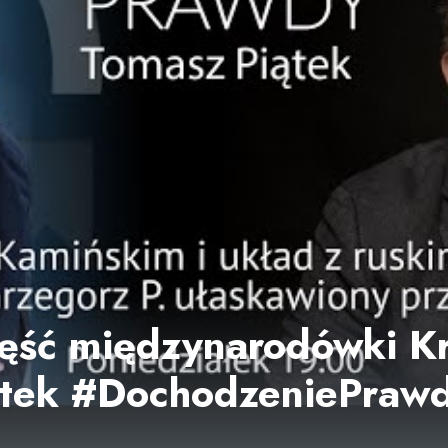
zęść międzynarodówki Kr
ątek #DochodzeniePraw