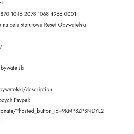
 

 1870 1045 2078 1068 4966 0001 

 na cele statutowe Reset Obywatelski 

 

bywatelski 

bywatelski/description

cych Paypal:

donate/?hosted_button_id=9KMP8ZPSNDYL2

!