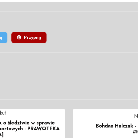
j
Przypnij
kuł
N
 o śledztwie w sprawie
Bohdan Halczak -
pertowych - PRAWOTEKA
#R
A]