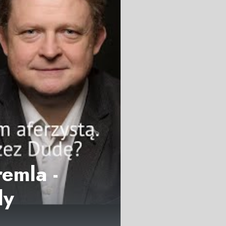
emla -
dy