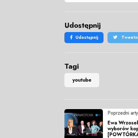
Udostępnij
Udostępnij
Tweetni
Tagi
youtube
Poprzedni arty
Ewa Wrzosek
wyborów ko
[POWTÓRK