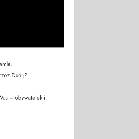
mla.

przez Dudę?

Was – obywatelek i 