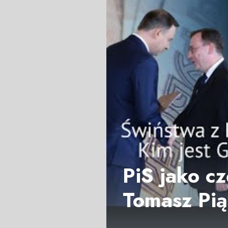
PiS jako c
Tomasz Pi