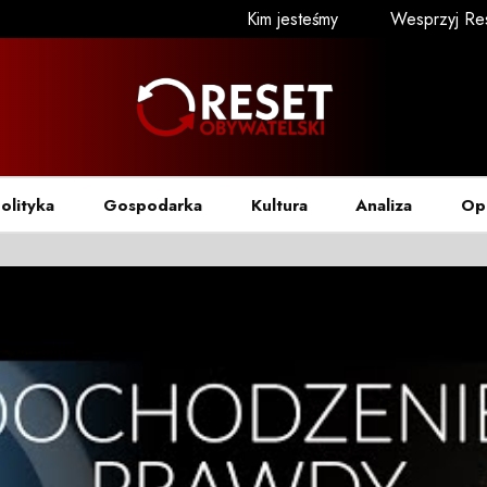
Kim jesteśmy
Wesprzyj Re
olityka
Gospodarka
Kultura
Analiza
Op