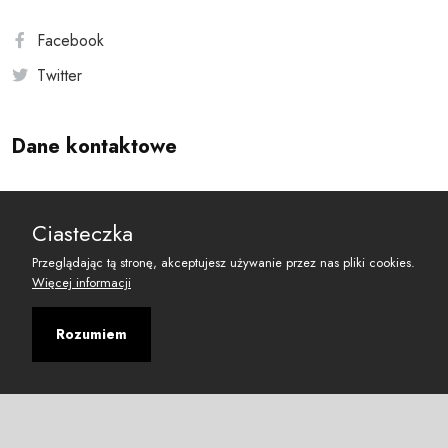
Facebook
Twitter
Dane kontaktowe
Andersa 10, 00-201 Warszawa
Ciasteczka
reset@resetobywatelski.pl
Przeglądając tą stronę, akceptujesz używanie przez nas pliki cookies.
Więcej informacji
Rozumiem
©
2026
Fundacja Arbitror
Developed with
by
Maciej
&
Łukasz