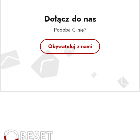
Dołącz do nas
Podoba Ci się?
Obywateluj z nami