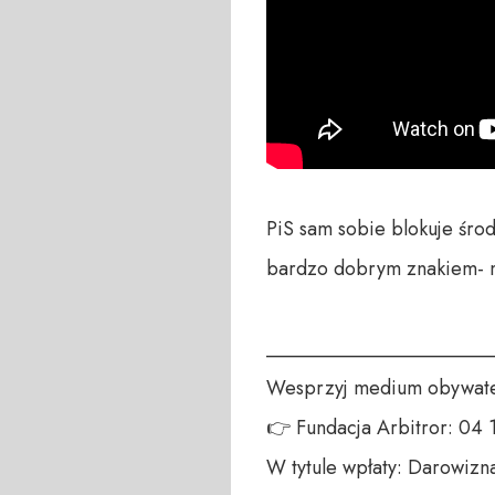
PiS sam sobie blokuje środ
bardzo dobrym znakiem- mó
_______________________
Wesprzyj medium obywatel
👉 Fundacja Arbitror: 04
W tytule wpłaty: Darowizna