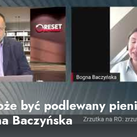
oże być podlewany pien
na Baczyńska