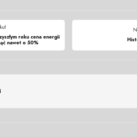
kuł
N
yszłym roku cena energii
Hist
ąć nawet o 50%
i