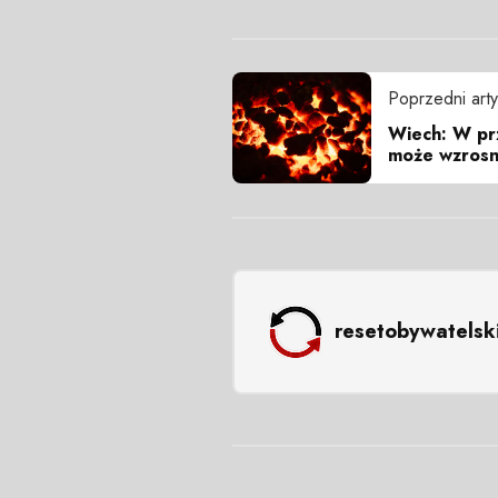
Poprzedni arty
Wiech: W prz
może wzrosn
resetobywatelsk