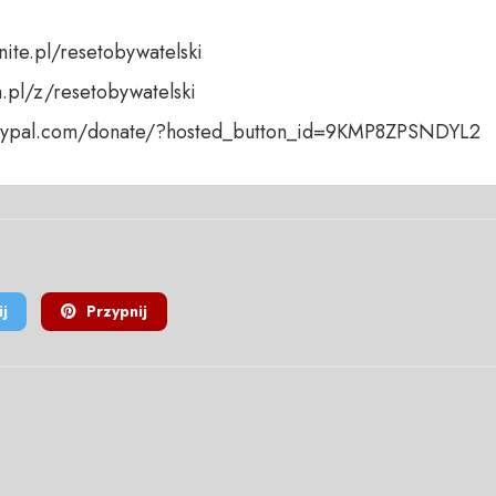
nite.pl/resetobywatelski

a.pl/z/resetobywatelski

paypal.com/donate/?hosted_button_id=9KMP8ZPSNDYL2
j
Przypnij