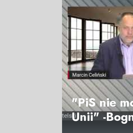
"PiS nie m
Unii" -Bog