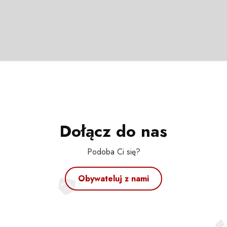
Dołącz do nas
Podoba Ci się?
Obywateluj z nami