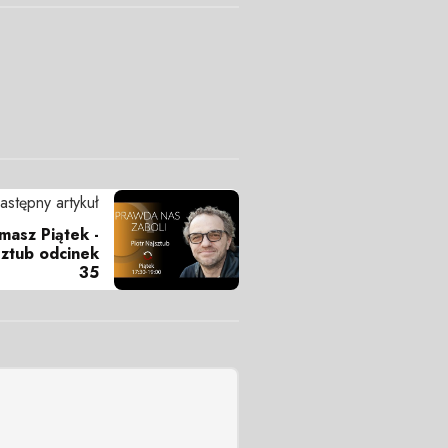
astępny artykuł
masz Piątek -
sztub odcinek
35