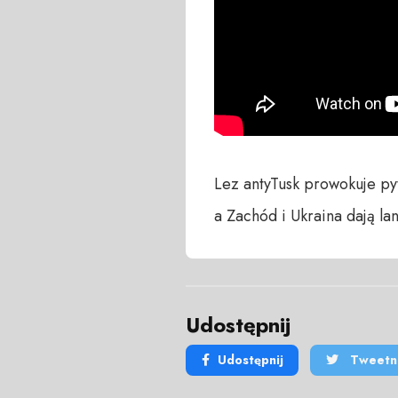
Lez antyTusk prowokuje py
a Zachód i Ukraina dają la
Udostępnij
Udostępnij
Tweetni