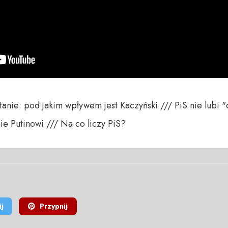
tanie: pod jakim wpływem jest Kaczyński /// PiS nie lubi 
nie Putinowi /// Na co liczy PiS?
j
Przypnij