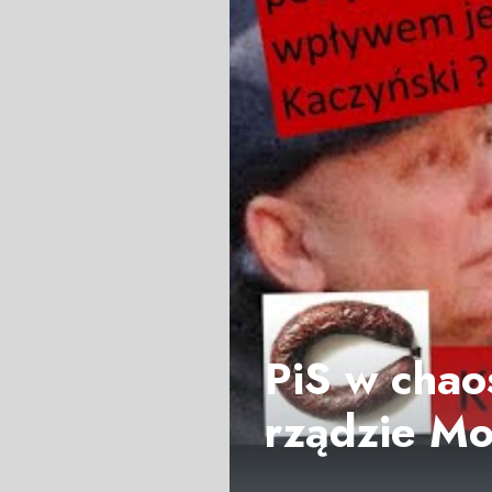
PiS w chao
rządzie M