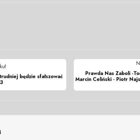
N
kuł
Prawda Nas Zaboli -To
trudniej będzie sfałszować
Marcin Celiński - Piotr Naj
23
i