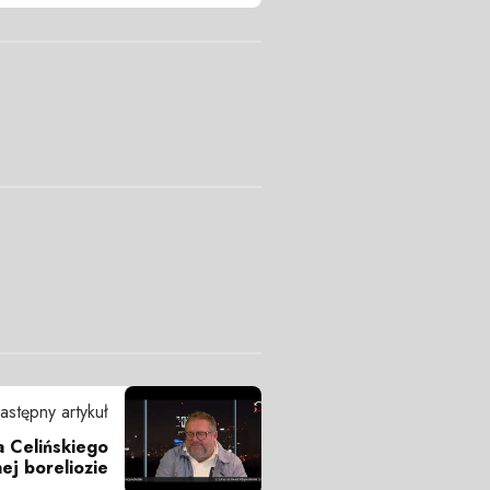
astępny artykuł
a Celińskiego
nej boreliozie