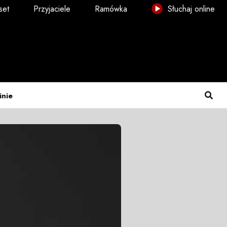
set
Przyjaciele
Ramówka
Słuchaj online
inie