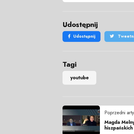
Udostępnij
Udostępnij
Tweetni
Tagi
youtube
Poprzedni arty
Magda Melny
hiszpańskich 