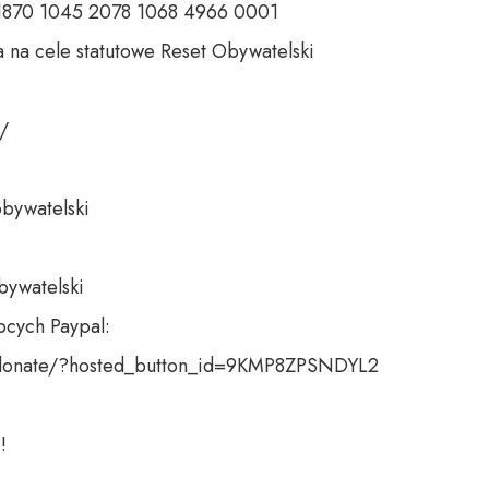
 1870 1045 2078 1068 4966 0001 

 na cele statutowe Reset Obywatelski 

 

bywatelski 

bywatelski

cych Paypal:

donate/?hosted_button_id=9KMP8ZPSNDYL2

!