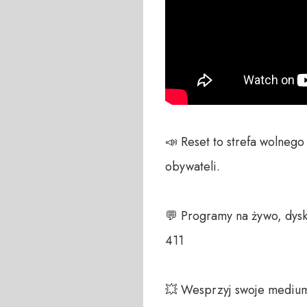
📣 Reset to strefa wolneg
obywateli. 

💬 Programy na żywo, dysk
411 

💥 Wesprzyj swoje medium!