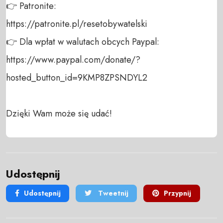
👉 Patronite: 

https://patronite.pl/resetobywatelski

👉 Dla wpłat w walutach obcych Paypal:

https://www.paypal.com/donate/?
hosted_button_id=9KMP8ZPSNDYL2

Dzięki Wam może się udać!
Udostępnij
Udostępnij
Tweetnij
Przypnij