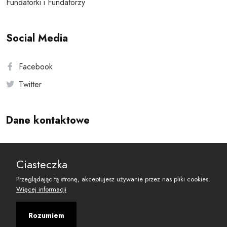
Fundatorki i Fundatorzy
Social Media
Facebook
Twitter
Dane kontaktowe
Andersa 10, 00-201 Warszawa
Ciasteczka
reset@resetobywatelski.pl
Przeglądając tą stronę, akceptujesz używanie przez nas pliki cookies.
Więcej informacji
Rozumiem