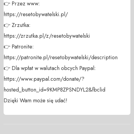
👉 Przez www: 

https://resetobywatelski.pl/ 

👉 Zrzutka: 

https://zrzutka.pl/z/resetobywatelski 

👉 Patronite: 

https://patronite.pl/resetobywatelski/description

👉 Dla wpłat w walutach obcych Paypal:

https://www.paypal.com/donate/?
hosted_button_id=9KMP8ZPSNDYL2&fbclid

Dzięki Wam może się udać!