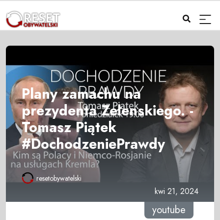
Plany zamachu na
prezydenta Zełenskiego. -
Tomasz Piątek
#DochodzeniePrawdy
resetobywatelski
kwi 21, 2024
youtube