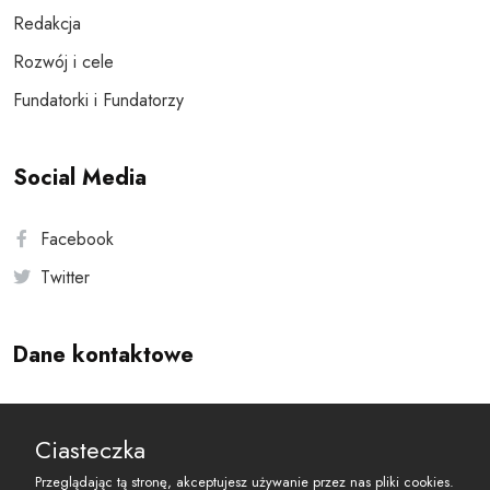
Redakcja
Rozwój i cele
Fundatorki i Fundatorzy
Social Media
Facebook
Twitter
Dane kontaktowe
Andersa 10, 00-201 Warszawa
Ciasteczka
reset@resetobywatelski.pl
Przeglądając tą stronę, akceptujesz używanie przez nas pliki cookies.