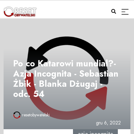
Po co Katarowi mundial?-
Azja Incognita - Sebastian
Żbik - Blanka Dżugaj -
odc. 54
resetobywatelski
gru 6, 2022