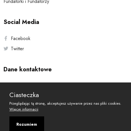
Fundatorki i Fundatorzy
Social Media
Facebook
Twitter
Dane kontaktowe
Andersa 10, 00-201 Warszawa
Ciasteczka
reset@resetobywatelski.pl
Przeglądając tą stronę, akceptujesz używanie przez nas pliki cookies.
Więcej informacji
Rozumiem