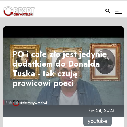
PO i całe zło jest jedynie
dodatkiem do Donalda
Tuska - tak czują
prawicowi poeci
resetobywatelski
kwi 28, 2023
youtube