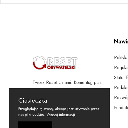
Nawi
Polityk
Regula
Statut 
Twórz Reset z nami. Komentuj, pisz
Redakc
i wspieraj
Rozwój
Ciasteczka
Fundato
Przeglądając tą stronę, akceptujesz używanie przez
nas pliki cookies.
Więcej informacji