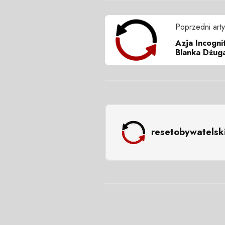
Poprzedni arty
Azja Incogni
Blanka Dżuga
resetobywatelsk