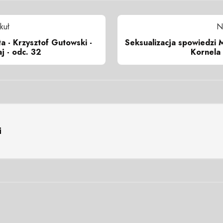
kuł
N
ta - Krzysztof Gutowski -
Seksualizacja spowiedzi 
j - odc. 32
Kornela
i