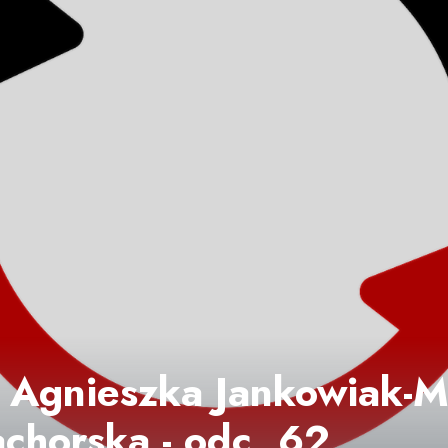
 Agnieszka Jankowiak-Ma
chorska - odc. 62