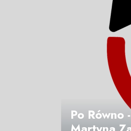
Po Równo -
Martyna Za