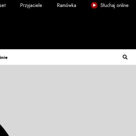
set
Przyjaciele
Ramówka
Słuchaj online
inie