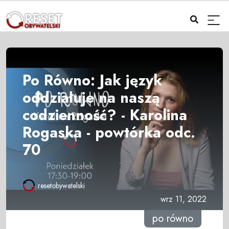
Po Równo: Jak język
oddziałuje na naszą
codzienność? - Karolina
Rogaska - powtórka odc.
70
resetobywatelski
wrz 11, 2022
po równo