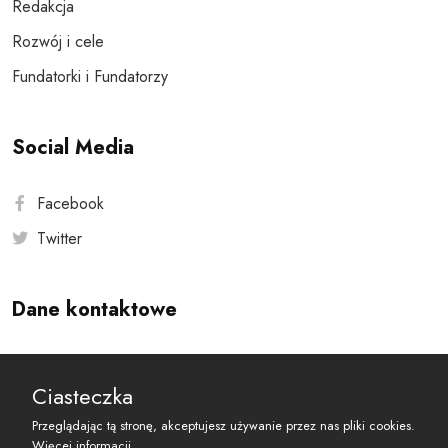
Redakcja
Rozwój i cele
Fundatorki i Fundatorzy
Social Media
Facebook
Twitter
Dane kontaktowe
Andersa 10, 00-201 Warszawa
Ciasteczka
reset@resetobywatelski.pl
Przeglądając tą stronę, akceptujesz używanie przez nas pliki cookies.
Więcej informacji