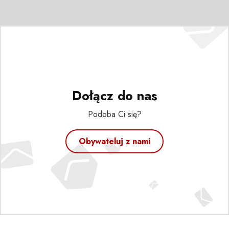
Dołącz do nas
Podoba Ci się?
Obywateluj z nami