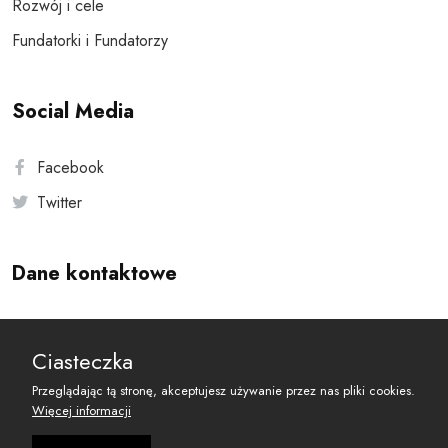
Rozwój i cele
Fundatorki i Fundatorzy
Social Media
Facebook
Twitter
Dane kontaktowe
Andersa 10, 00-201 Warszawa
Ciasteczka
reset@resetobywatelski.pl
Przeglądając tą stronę, akceptujesz używanie przez nas pliki cookies.
Więcej informacji