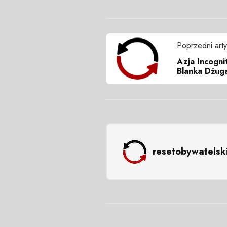
Poprzedni arty
Azja Incogni
Blanka Dżuga
resetobywatelsk