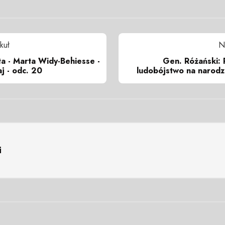
kuł
N
ta - Marta Widy-Behiesse -
Gen. Różański: 
j - odc. 20
ludobójstwo na narodz
i