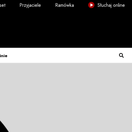
set
Przyjaciele
Ramówka
Słuchaj online
inie