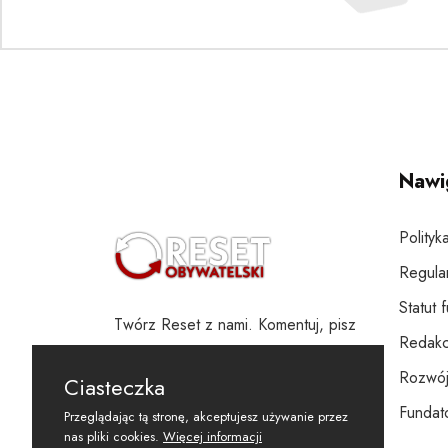
Nawi
Polityk
Regula
Statut 
Twórz Reset z nami. Komentuj, pisz
Redakc
i wspieraj
Rozwój
Ciasteczka
Fundato
Przeglądając tą stronę, akceptujesz używanie przez
nas pliki cookies.
Więcej informacji