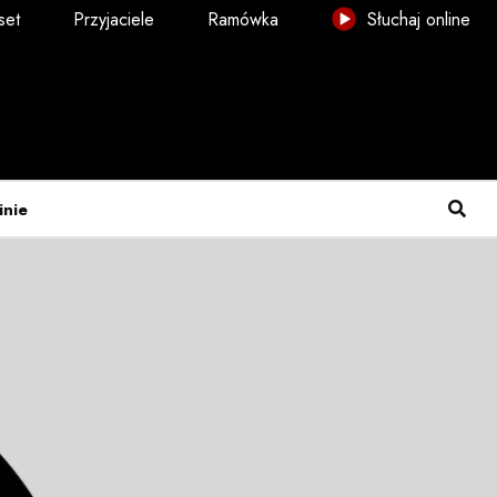
set
Przyjaciele
Ramówka
Słuchaj online
inie