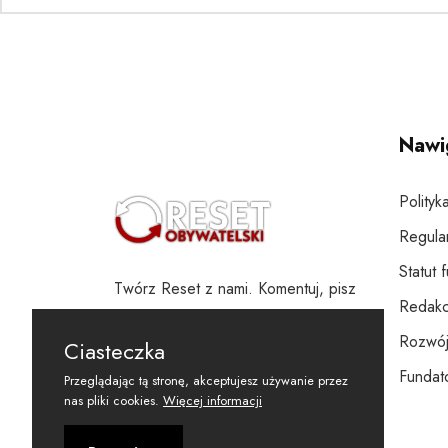
Nawi
Polityk
Regula
Statut 
Twórz Reset z nami. Komentuj, pisz
Redakc
i wspieraj
Rozwój
Ciasteczka
Fundato
Przeglądając tą stronę, akceptujesz używanie przez
nas pliki cookies.
Więcej informacji