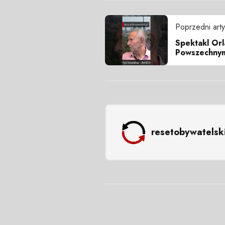
Poprzedni arty
Spektakl Orl
Powszechny
resetobywatelsk