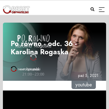
Po równo - odc. 36 -
Karolina Rogaska
resetobywatelski
paź 5, 2021
youtube