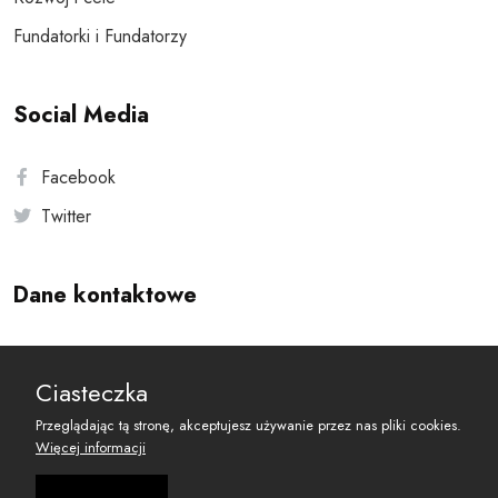
Fundatorki i Fundatorzy
Social Media
Facebook
Twitter
Dane kontaktowe
Andersa 10, 00-201 Warszawa
Ciasteczka
reset@resetobywatelski.pl
Przeglądając tą stronę, akceptujesz używanie przez nas pliki cookies.
Więcej informacji