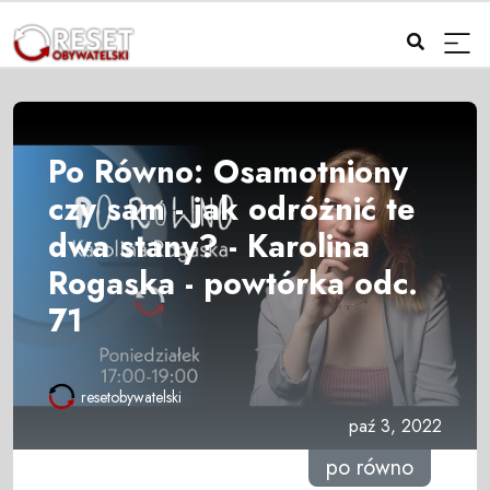
Po Równo: Osamotniony
czy sam - jak odróżnić te
dwa stany? - Karolina
Rogaska - powtórka odc.
71
resetobywatelski
paź 3, 2022
po równo