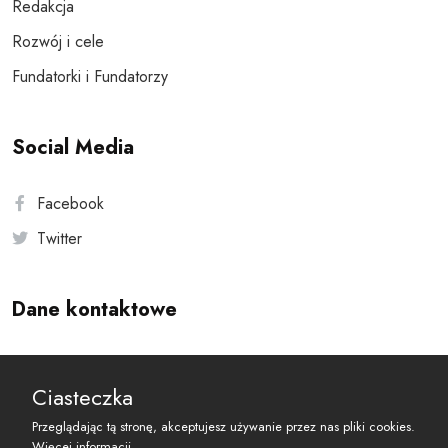
Redakcja
Rozwój i cele
Fundatorki i Fundatorzy
Social Media
Facebook
Twitter
Dane kontaktowe
Andersa 10, 00-201 Warszawa
Ciasteczka
reset@resetobywatelski.pl
Przeglądając tą stronę, akceptujesz używanie przez nas pliki cookies.
Więcej informacji