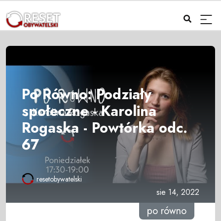
Po Równo: Podziały
społeczne - Karolina
Rogaska - Powtórka odc.
67
resetobywatelski
sie 14, 2022
po równo