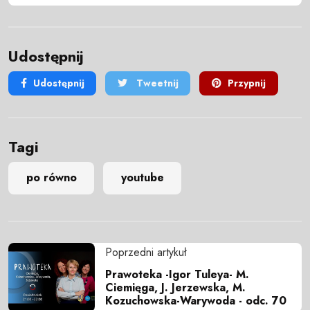
Udostępnij
Udostępnij
Tweetnij
Przypnij
Tagi
po równo
youtube
Poprzedni artykuł
Prawoteka -Igor Tuleya- M.
Ciemięga, J. Jerzewska, M.
Kozuchowska-Warywoda - odc. 70