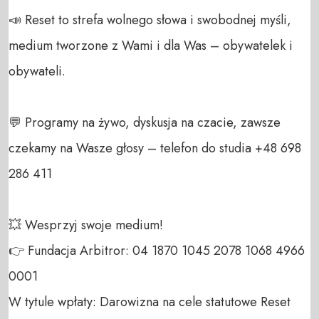
📣 Reset to strefa wolnego słowa i swobodnej myśli, 
medium tworzone z Wami i dla Was – obywatelek i 
obywateli. 

💬 Programy na żywo, dyskusja na czacie, zawsze 
czekamy na Wasze głosy – telefon do studia +48 698 
286 411 

💥 Wesprzyj swoje medium! 

👉 Fundacja Arbitror: 04 1870 1045 2078 1068 4966 
0001 

W tytule wpłaty: Darowizna na cele statutowe Reset 