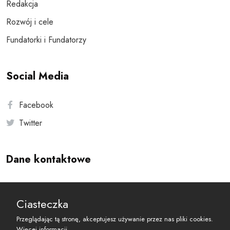
Redakcja
Rozwój i cele
Fundatorki i Fundatorzy
Social Media
Facebook
Twitter
Dane kontaktowe
Andersa 10, 00-201 Warszawa
Ciasteczka
reset@resetobywatelski.pl
Przeglądając tą stronę, akceptujesz używanie przez nas pliki cookies.
Więcej informacji