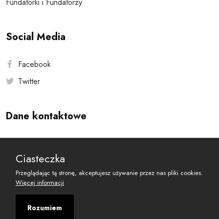
Fundatorki i Fundatorzy
Social Media
Facebook
Twitter
Dane kontaktowe
Andersa 10, 00-201 Warszawa
Ciasteczka
reset@resetobywatelski.pl
Przeglądając tą stronę, akceptujesz używanie przez nas pliki cookies.
Więcej informacji
Rozumiem