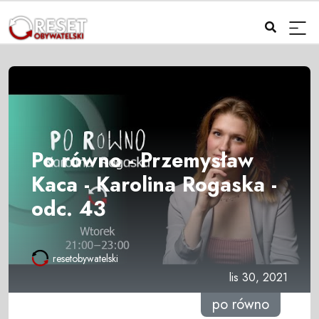
Po równo - Przemysław
Kaca - Karolina Rogaska -
odc. 43
resetobywatelski
lis 30, 2021
po równo