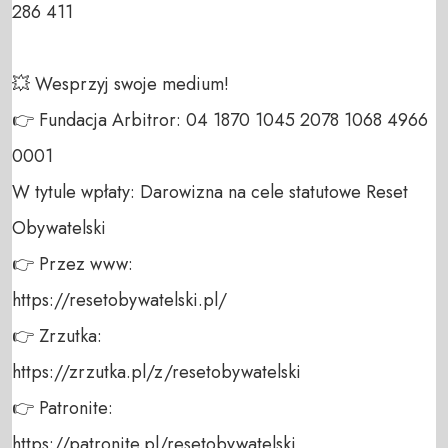
286 411 

💥 Wesprzyj swoje medium! 

👉 Fundacja Arbitror: 04 1870 1045 2078 1068 4966 
0001 

W tytule wpłaty: Darowizna na cele statutowe Reset 
Obywatelski 

👉 Przez www: 

https://resetobywatelski.pl/ 

👉 Zrzutka: 

https://zrzutka.pl/z/resetobywatelski 

👉 Patronite: 

https://patronite.pl/resetobywatelski
