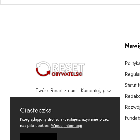
Nawi
Polityk
Regula
Statut 
Twórz Reset z nami. Komentuj, pisz
Redakc
i wspieraj
Rozwój
Ciasteczka
Fundato
Przeglądając tą stronę, akceptujesz używanie przez
nas pliki cookies.
Więcej informacji