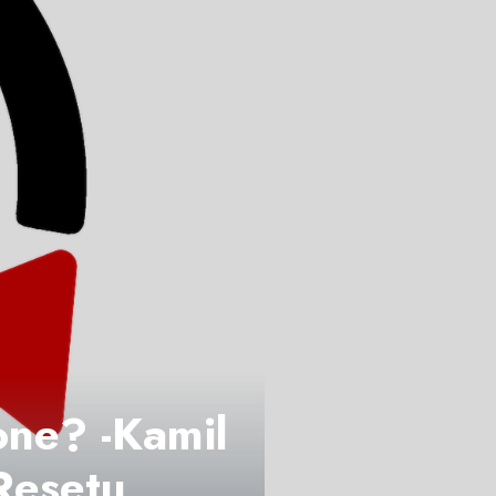
ione? -Kamil
Resetu