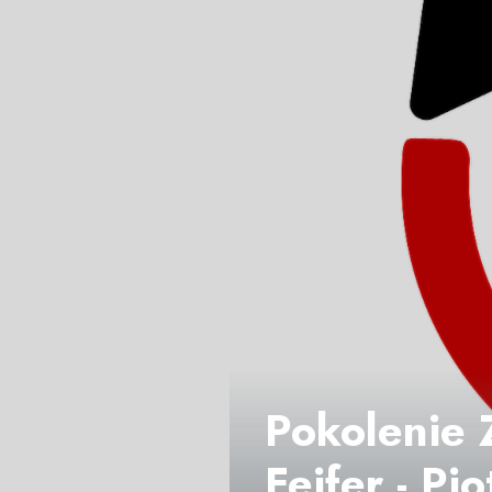
Pokolenie Z
Fejfer - P