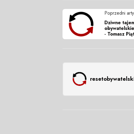
Poprzedni arty
Dziwne taje
obywatelski
- Tomasz Pią
resetobywatelsk