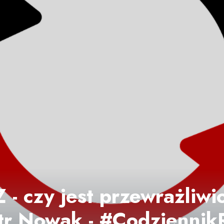
 - czy jest przewrażliw
iotr Nowak - #Codziennik