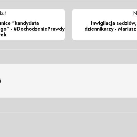
kuł
N
mnice "kandydata
Inwigilacja sędziów
ego" - #DochodzeniePrawdy
dziennikarzy - Mariusz
tek
i