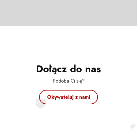
Dołącz do nas
Podoba Ci się?
Obywateluj z nami