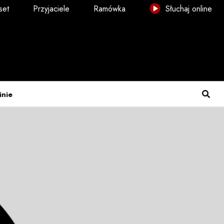
set
Przyjaciele
Ramówka
Słuchaj online
inie