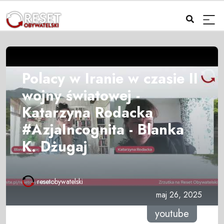
Polacy w Iranie w czasie II
wojny światowej -
Katarzyna Rodacka
#AzjaIncognita - Blanka
K. Dżugaj
resetobywatelski
maj 26, 2025
youtube