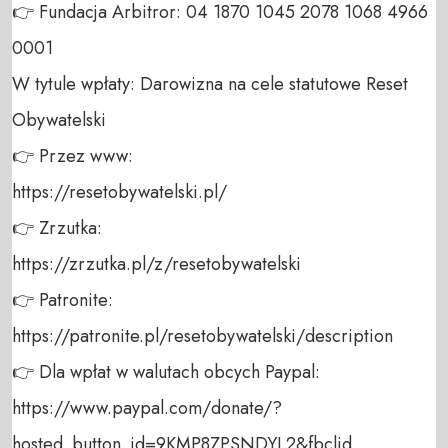
👉 Fundacja Arbitror: 04 1870 1045 2078 1068 4966 
0001 

W tytule wpłaty: Darowizna na cele statutowe Reset 
Obywatelski 

👉 Przez www: 

https://resetobywatelski.pl/ 

👉 Zrzutka: 

https://zrzutka.pl/z/resetobywatelski 

👉 Patronite: 

https://patronite.pl/resetobywatelski/description

👉 Dla wpłat w walutach obcych Paypal:

https://www.paypal.com/donate/?
hosted_button_id=9KMP8ZPSNDYL2&fbclid
