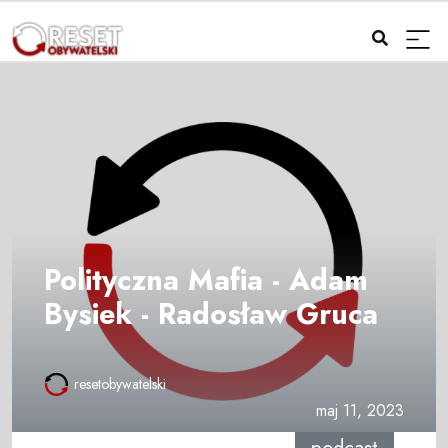
Polityczna Mafia - Adam
Bysiek - Radosław Gruca
resetobywatelski
maj 11, 2023