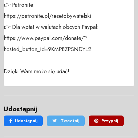
👉 Patronite: 

https://patronite.pl/resetobywatelski

👉 Dla wpłat w walutach obcych Paypal:

https://www.paypal.com/donate/?
hosted_button_id=9KMP8ZPSNDYL2

Dzięki Wam może się udać!
Udostępnij
Udostępnij
Tweetnij
Przypnij