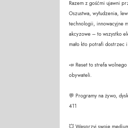
Razem z gośćmi ujawni prz
Oszustwa, wyłudzenia, lewe
technologii, innowacyjne 
akcyzowe – to wszystko ele
mało kto potrafi dostrzec i
📣 Reset to strefa wolneg
obywateli. 

💬 Programy na żywo, dysk
411 

💥 Wesprzyj swoje medium!