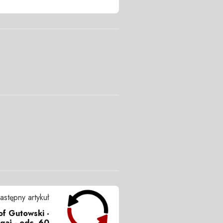
astępny artykuł
of Gutowski -
gaj - odc. 60