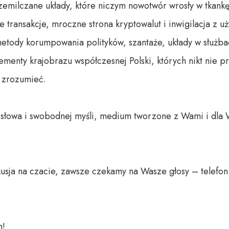
emilczane układy, które niczym nowotwór wrosły w tkankę 
 transakcje, mroczne strona kryptowalut i inwigilacja z 
metody korumpowania polityków, szantaże, układy w służbac
menty krajobrazu współczesnej Polski, których nikt nie p
 zrozumieć.

o słowa i swobodnej myśli, medium tworzone z Wami i dla 
usja na czacie, zawsze czekamy na Wasze głosy – telefon 
 
