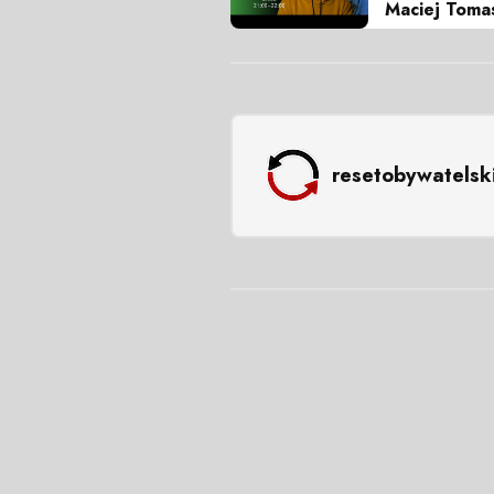
Maciej Toma
resetobywatelsk