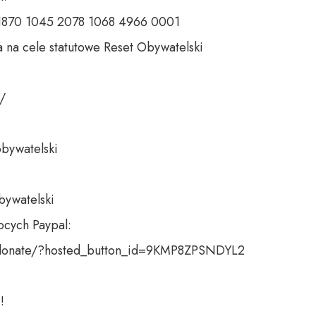
 1870 1045 2078 1068 4966 0001 

 na cele statutowe Reset Obywatelski 

 

bywatelski 

bywatelski

cych Paypal:

donate/?hosted_button_id=9KMP8ZPSNDYL2

!