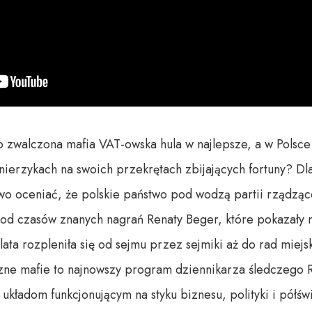
 zwalczona mafia VAT-owska hula w najlepsze, a w Polsce 
nierzykach na swoich przekrętach zbijających fortuny? Dla
wo oceniać, że polskie państwo pod wodzą partii rządzące
 od czasów znanych nagrań Renaty Beger, które pokazały 
lata rozpleniła się od sejmu przez sejmiki aż do rad miejsk
czne mafie to najnowszy program dziennikarza śledczego R
układom funkcjonującym na styku biznesu, polityki i półświa