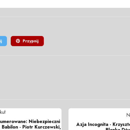
j
Przypnij
kuł
N
numerowane: Niebezpieczni
Azja Incognita - Krzyszt
 Babilon - Piotr Kurczewski,
Blanka Dżu