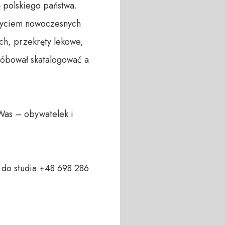
polskiego państwa. 
użyciem nowoczesnych 
h, przekręty lekowe, 
róbował skatalogować a 
Was – obywatelek i 
do studia +48 698 286 