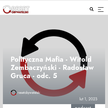
Polityczna Mafia - Witold
Zembaczyński - Radosław
Gruca - odc. 5
resetobywatelski
lut 1, 2023