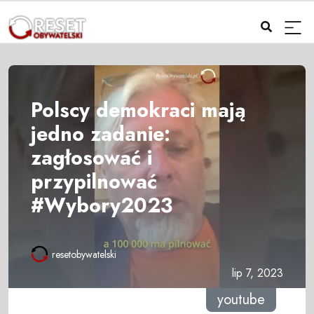
Polscy demokraci mają
jedno zadanie:
zagłosować i
przypilnować
#Wybory2023
resetobywatelski
lip 7, 2023
youtube