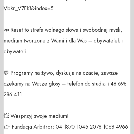
Vbkr_V7FKf&index=5

📣 Reset to strefa wolnego słowa i swobodnej myśli, 
medium tworzone z Wami i dla Was – obywatelek i 
obywateli. 

💬 Programy na żywo, dyskusja na czacie, zawsze 
czekamy na Wasze głosy – telefon do studia +48 698 
286 411 

💥 Wesprzyj swoje medium! 

👉 Fundacja Arbitror: 04 1870 1045 2078 1068 4966 