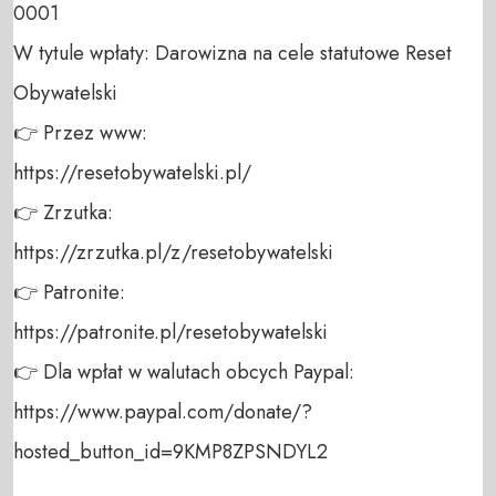
0001 

W tytule wpłaty: Darowizna na cele statutowe Reset 
Obywatelski 

👉 Przez www: 

https://resetobywatelski.pl/ 

👉 Zrzutka: 

https://zrzutka.pl/z/resetobywatelski 

👉 Patronite: 

https://patronite.pl/resetobywatelski

👉 Dla wpłat w walutach obcych Paypal:

https://www.paypal.com/donate/?
hosted_button_id=9KMP8ZPSNDYL2
