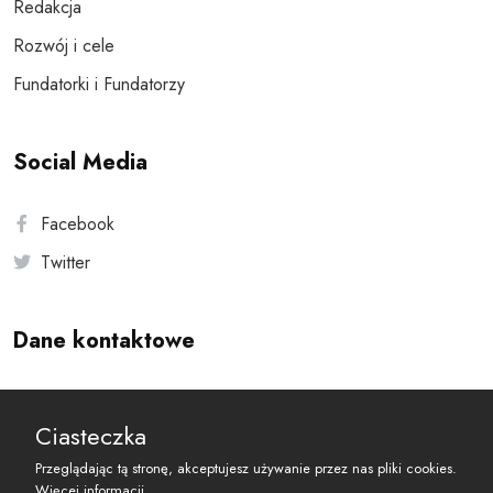
Redakcja
Rozwój i cele
Fundatorki i Fundatorzy
Social Media
Facebook
Twitter
Dane kontaktowe
Andersa 10, 00-201 Warszawa
Ciasteczka
reset@resetobywatelski.pl
Przeglądając tą stronę, akceptujesz używanie przez nas pliki cookies.
Więcej informacji