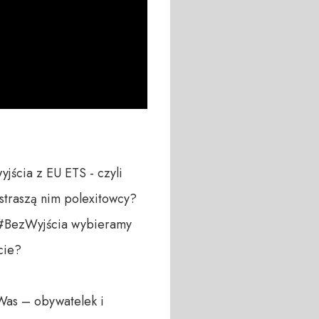
ścia z EU ETS - czyli 
 straszą nim polexitowcy? 

#BezWyjścia wybieramy 
ie? 

Was – obywatelek i 