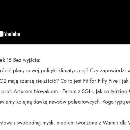
k 15 Bez wyjścia:

cić plany nowej polityki klimatycznej? Czy zapowiedzi wyj
 mają szansę się ziścić? Co to jest Fit for Fifty Five i jak
prof. Arturem Nowakiem - Farem z SGH. Jak co tydzień 
awiamy kolejną dawkę newsów polexitowcych. Kogo typujec
o słowa i swobodnej myśli, medium tworzone z Wami i dla 