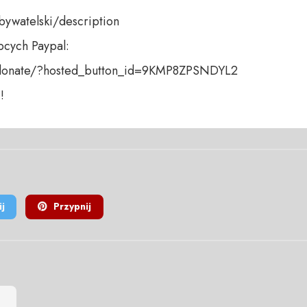
bywatelski/description

cych Paypal:

donate/?hosted_button_id=9KMP8ZPSNDYL2 

!
j
Przypnij