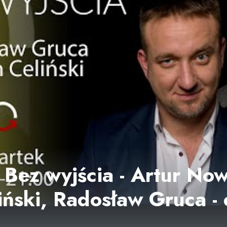
 Bez wyjścia - Artur Now
iński, Radosław Gruca -