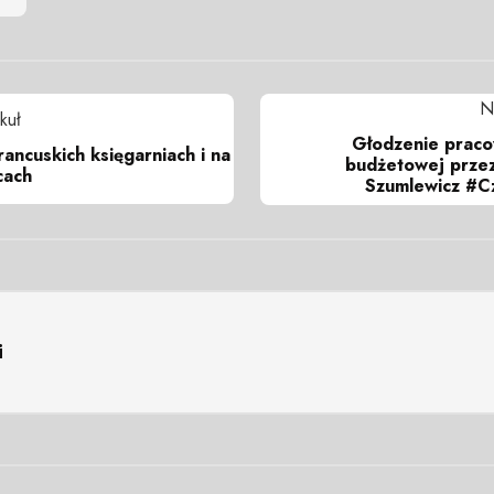
N
kuł
Głodzenie praco
rancuskich księgarniach i na
budżetowej przez 
cach
Szumlewicz #C
i