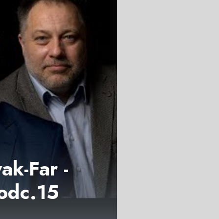
ak-Far -
 odc.15