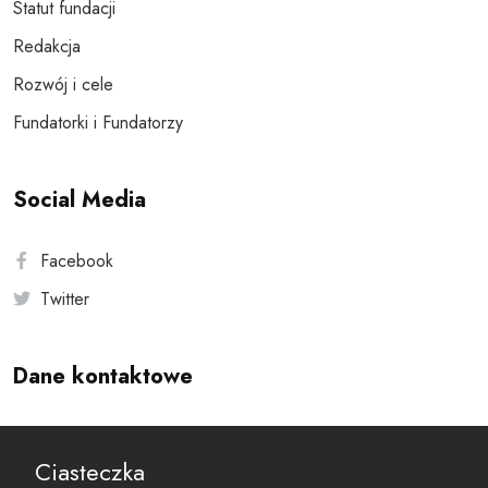
Statut fundacji
Redakcja
Rozwój i cele
Fundatorki i Fundatorzy
Social Media
Facebook
Twitter
Dane kontaktowe
Andersa 10, 00-201 Warszawa
Ciasteczka
reset@resetobywatelski.pl