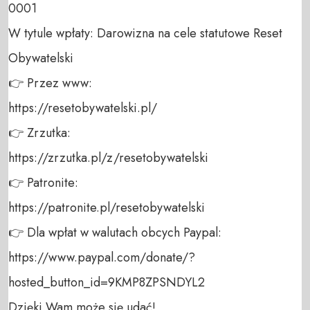
0001 

W tytule wpłaty: Darowizna na cele statutowe Reset 
Obywatelski 

👉 Przez www: 

https://resetobywatelski.pl/ 

👉 Zrzutka: 

https://zrzutka.pl/z/resetobywatelski 

👉 Patronite: 

https://patronite.pl/resetobywatelski

👉 Dla wpłat w walutach obcych Paypal:

https://www.paypal.com/donate/?
hosted_button_id=9KMP8ZPSNDYL2

Dzięki Wam może się udać!