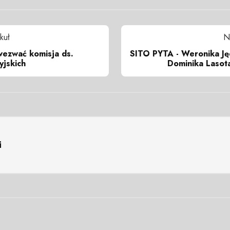
kuł
N
ezwać komisja ds.
SITO PYTA - Weronika Ję
yjskich
Dominika Lasota
i