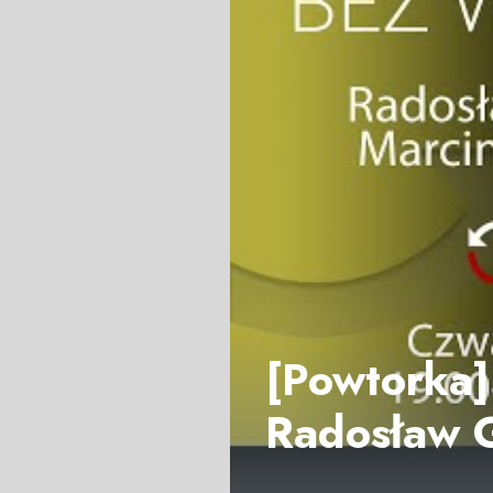
[Powtorka]
Radosław 