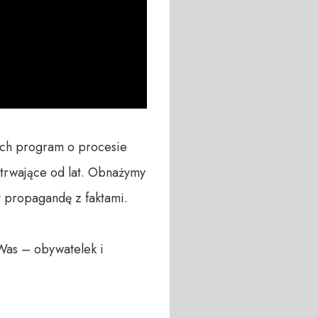
ach program o procesie 
a trwające od lat. Obnażymy 
 propagandę z faktami.

Was – obywatelek i 