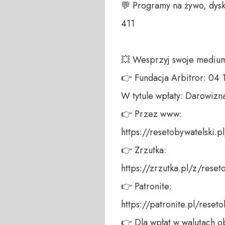
💬 Programy na żywo, dysk
411 

💥 Wesprzyj swoje medium!
👉 Fundacja Arbitror: 04
W tytule wpłaty: Darowizna
👉 Przez www: 

https://resetobywatelski.pl/
👉 Zrzutka: 

https://zrzutka.pl/z/reseto
👉 Patronite: 

https://patronite.pl/reseto
👉 Dla wpłat w walutach ob