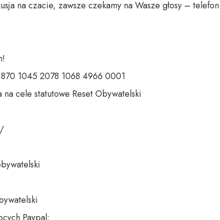
usja na czacie, zawsze czekamy na Wasze głosy – telefon 
 

 1870 1045 2078 1068 4966 0001 

 na cele statutowe Reset Obywatelski 

 

bywatelski 

bywatelski

cych Paypal:
