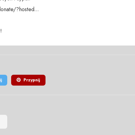
nate/?hosted...

!
j
Przypnij