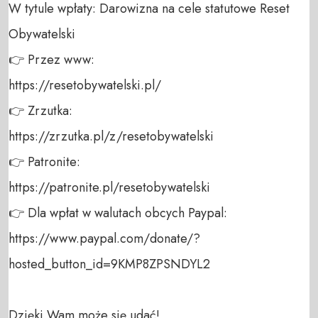
W tytule wpłaty: Darowizna na cele statutowe Reset 
Obywatelski 

👉 Przez www: 

https://resetobywatelski.pl/ 

👉 Zrzutka: 

https://zrzutka.pl/z/resetobywatelski 

👉 Patronite: 

https://patronite.pl/resetobywatelski

👉 Dla wpłat w walutach obcych Paypal:

https://www.paypal.com/donate/?
hosted_button_id=9KMP8ZPSNDYL2

Dzięki Wam może się udać!