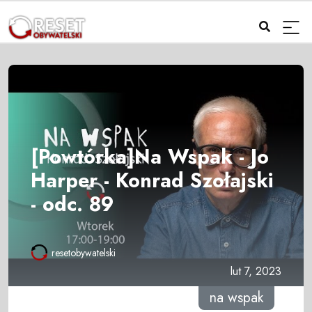
[Powtórka]Na Wspak - Jo
Harper - Konrad Szołajski
- odc. 89
resetobywatelski
lut 7, 2023
na wspak