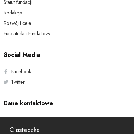
Statut fundacji
Redakcja
Rozwój i cele
Fundatorki i Fundatorzy
Social Media
Facebook
Twitter
Dane kontaktowe
Andersa 10, 00-201 Warszawa
Ciasteczka
reset@resetobywatelski.pl