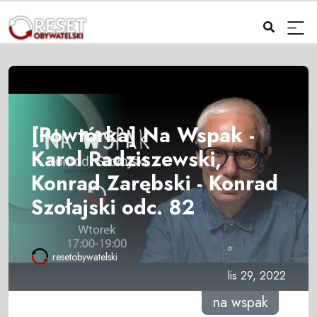
[Powtórka] Na Wspak -
Karol Radziszewski,
Konrad Zarębski - Konrad
Szołajski odc. 82
resetobywatelski
lis 29, 2022
na wspak