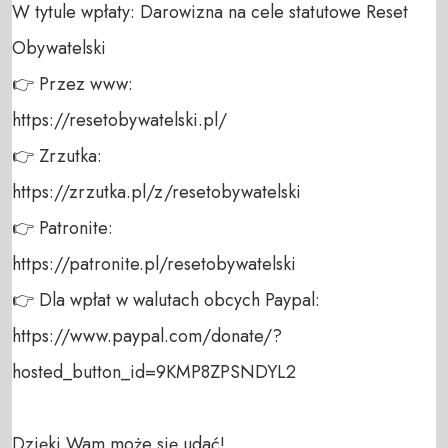
W tytule wpłaty: Darowizna na cele statutowe Reset 
Obywatelski 

👉 Przez www: 

https://resetobywatelski.pl/ 

👉 Zrzutka: 

https://zrzutka.pl/z/resetobywatelski 

👉 Patronite: 

https://patronite.pl/resetobywatelski

👉 Dla wpłat w walutach obcych Paypal:

https://www.paypal.com/donate/?
hosted_button_id=9KMP8ZPSNDYL2

Dzięki Wam może się udać!