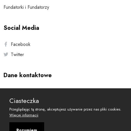
Fundatorki i Fundatorzy
Social Media
Facebook
Twitter
Dane kontaktowe
Andersa 10, 00-201 Warszawa
Ciasteczka
reset@resetobywatelski.pl
Przeglądając tą stronę, akceptujesz używanie przez nas pliki cookies.
Więcej informacji
Rozumiem