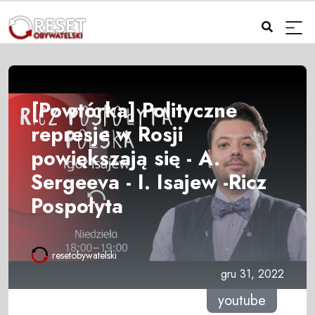
[Powtórka] Polityczne
represje w Rosji
powiększają się - A.
Sergeeva - I. Isajew -Ricz
Pospołyta
resetobywatelski
gru 31, 2022
youtube