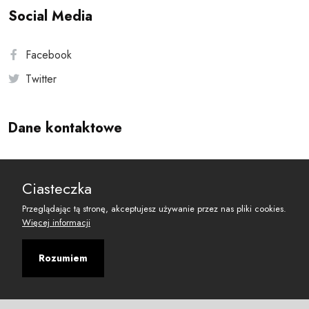
Social Media
Facebook
Twitter
Dane kontaktowe
Andersa 10, 00-201 Warszawa
Ciasteczka
reset@resetobywatelski.pl
Przeglądając tą stronę, akceptujesz używanie przez nas pliki cookies.
Więcej informacji
Rozumiem
©
2026
Fundacja Arbitror