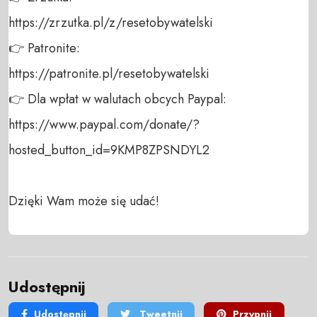
https://zrzutka.pl/z/resetobywatelski 

👉 Patronite: 

https://patronite.pl/resetobywatelski

👉 Dla wpłat w walutach obcych Paypal:

https://www.paypal.com/donate/?
hosted_button_id=9KMP8ZPSNDYL2

Dzięki Wam może się udać!
Udostępnij
Udostępnij
Tweetnij
Przypnij