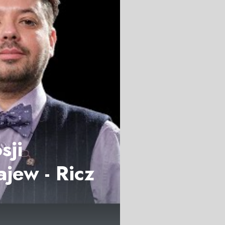
sji
ajew - Ricz