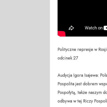
Polityczne represje w Ros
odcinek 27

Audycja Igora Isajewa: Pol
Pospolita jest dobrem wspó
Pospołytą, także naszym do
odbywa w tej Riczy Pospoli