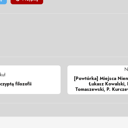
N
kuł
[Powtórka] Miejsca Nie
czyptą filozofii
Łukasz Kowalski,
Tomaszewski, P. Kurcze