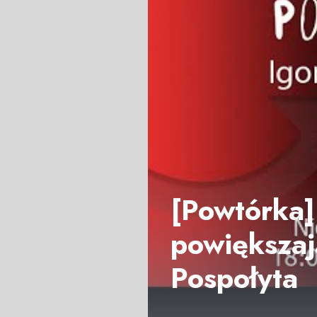
[Powtórka]
powiększają
Pospołyta