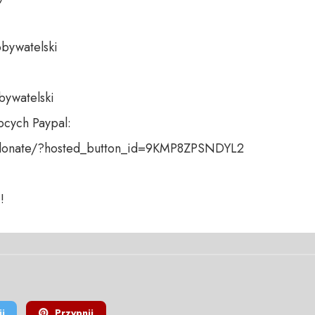
bywatelski 

bywatelski

cych Paypal:

donate/?hosted_button_id=9KMP8ZPSNDYL2

!
j
Przypnij