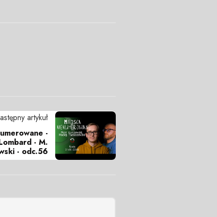
astępny artykuł
numerowane -
 Lombard - M.
wski - odc.56