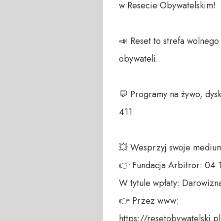
w Resecie Obywatelskim!

📣 Reset to strefa wolneg
obywateli. 

💬 Programy na żywo, dysk
411 

💥 Wesprzyj swoje medium!
👉 Fundacja Arbitror: 04
W tytule wpłaty: Darowizna
👉 Przez www: 

https://resetobywatelski.pl/