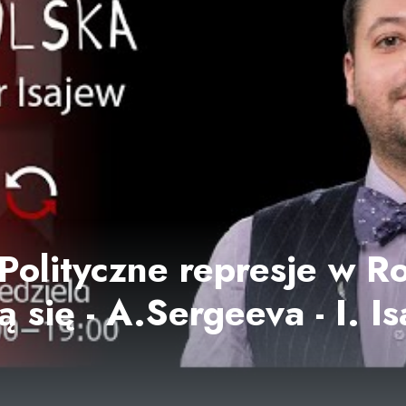
Polityczne represje w Ro
 się - A.Sergeeva - I. Is