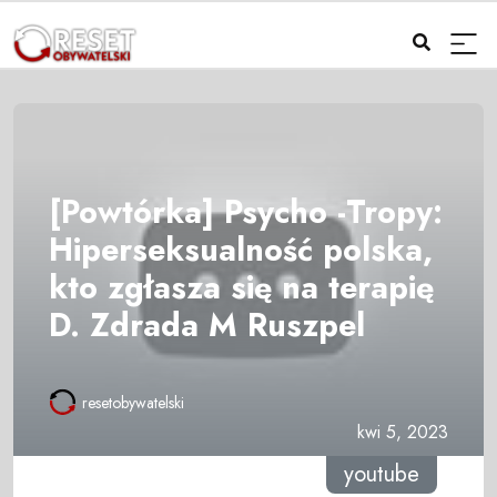
[Powtórka] Psycho -Tropy:
Hiperseksualność polska,
kto zgłasza się na terapię
D. Zdrada M Ruszpel
resetobywatelski
kwi 5, 2023
youtube