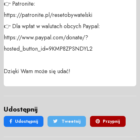
👉 Patronite: 

https://patronite.pl/resetobywatelski

👉 Dla wpłat w walutach obcych Paypal:

https://www.paypal.com/donate/?
hosted_button_id=9KMP8ZPSNDYL2

Dzięki Wam może się udać!
Udostępnij
Udostępnij
Tweetnij
Przypnij