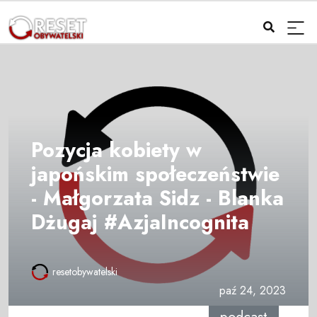
Pozycja kobiety w
japońskim społeczeństwie
- Małgorzata Sidz - Blanka
Dżugaj #AzjaIncognita
resetobywatelski
paź 24, 2023