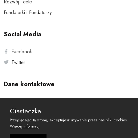
Rozwój i cele
Fundatorki i Fundatorzy
Social Media
Facebook
Twitter
Dane kontaktowe
Andersa 10, 00-201 Warszawa
Ciasteczka
reset@resetobywatelski.pl
Przeglądając tą stronę, akceptujesz używanie przez nas pliki cookies.
Więcej informacji