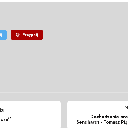
j
Przypnij
N
kuł
Dochodzenie praw
dra''
Sendhardt - Tomasz Pią