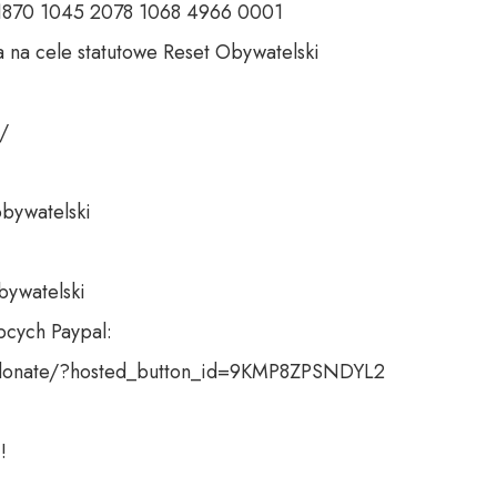
 1870 1045 2078 1068 4966 0001 

 na cele statutowe Reset Obywatelski 

 

bywatelski 

bywatelski

cych Paypal:

donate/?hosted_button_id=9KMP8ZPSNDYL2

!