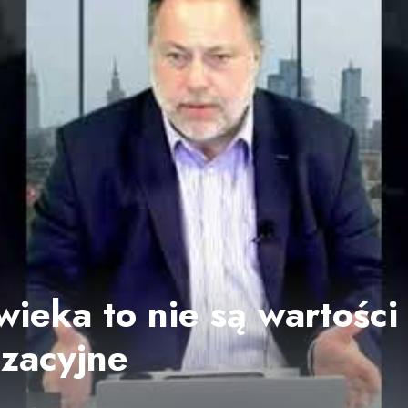
wieka to nie są wartości
izacyjne