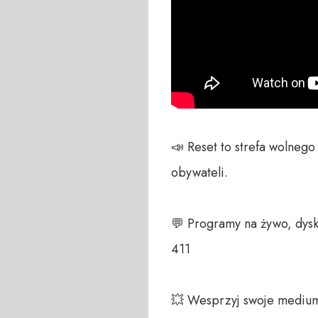
📣 Reset to strefa wolneg
obywateli. 

💬 Programy na żywo, dysk
411 

💥 Wesprzyj swoje medium!