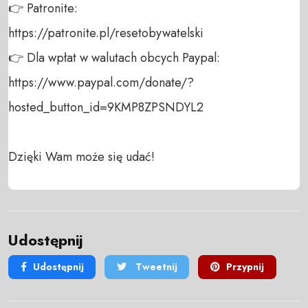
👉 Patronite: 

https://patronite.pl/resetobywatelski

👉 Dla wpłat w walutach obcych Paypal:

https://www.paypal.com/donate/?
hosted_button_id=9KMP8ZPSNDYL2

Dzięki Wam może się udać!
Udostępnij
Udostępnij
Tweetnij
Przypnij